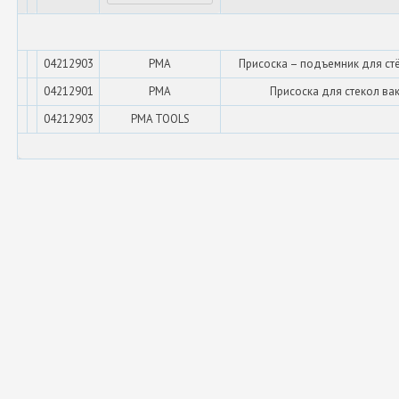
04212903
PMA
Присоска – подъемник для стё
04212901
PMA
Присоска для стекол вак
04212903
PMA TOOLS