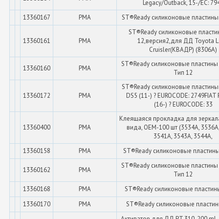
Legacy/Outback, 15-/EC: 79
13360167
PMA
ST®Ready силиконовые пластины 
ST®Ready силиконовые пласти
13360161
PMA
12,версия2,для ДД Toyota 
Сruisler(КВАДР) (8306A)
ST®Ready силиконовые пластины 
13360160
PMA
Тип 12
ST®Ready силиконовые пластины
13360172
PMA
DS5 (11-) ? EUROCODE: 2749FIAT 
(16-) ? EUROCODE: 33
Клеящаяся прокладка для зеркал
13360400
PMA
вида, OEM-100 шт (3534A, 3536A,
3541A, 3543A, 3544A,
13360158
PMA
ST®Ready силиконовые пластины
ST®Ready силиконовые пластины 
13360162
PMA
Тип 12
13360168
PMA
ST®Ready силиконовые пластины
13360170
PMA
ST®Ready силиконовые пластин
Активатор для ДД PT 310, 200 ml,