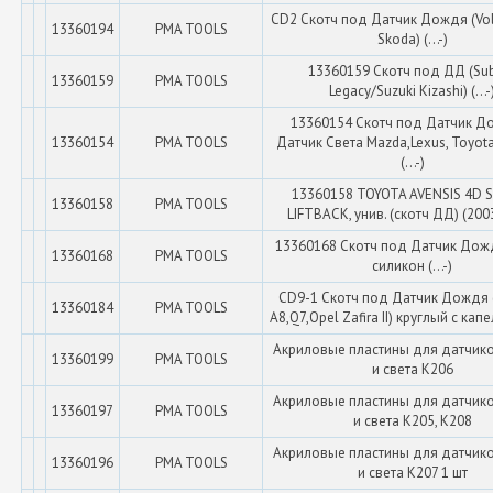
CD2 Скотч под Датчик Дождя (Vo
13360194
PMA TOOLS
Skoda) (...-)
13360159 Скотч под ДД (Su
13360159
PMA TOOLS
Legacy/Suzuki Kizashi) (...-
13360154 Скотч под Датчик Д
13360154
PMA TOOLS
Датчик Света Mazda,Lexus, Toyota
(...-)
13360158 TOYOTA AVENSIS 4D S
13360158
PMA TOOLS
LIFTBACK, унив. (скотч ДД) (200
13360168 Скотч под Датчик Дожд
13360168
PMA TOOLS
силикон (...-)
CD9-1 Скотч под Датчик Дождя (
13360184
PMA TOOLS
A8,Q7,Opel Zafira II) круглый с капел
Акриловые пластины для датчик
13360199
PMA TOOLS
и света K206
Акриловые пластины для датчик
13360197
PMA TOOLS
и света K205, K208
Акриловые пластины для датчик
13360196
PMA TOOLS
и света K207 1 шт