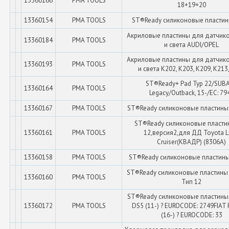
13360166
PMA TOOLS
18+19+20
13360154
PMA TOOLS
ST®Ready силиконовые пластин
Акриловые пластины для датчик
13360184
PMA TOOLS
и света AUDI/OPEL
Акриловые пластины для датчик
13360193
PMA TOOLS
и света K202, K203, K209, K213
ST®Ready+ Pad Typ 22/SUB
13360164
PMA TOOLS
Legacy/Outback, 15-/EC: 79
13360167
PMA TOOLS
ST®Ready силиконовые пластины 
ST®Ready силиконовые пласти
13360161
PMA TOOLS
12,версия2,для ДД Toyota 
Сruiser(КВАДР) (8306A)
13360158
PMA TOOLS
ST®Ready силиконовые пластины
ST®Ready силиконовые пластины 
13360160
PMA TOOLS
Тип 12
ST®Ready силиконовые пластины
13360172
PMA TOOLS
DS5 (11-) ? EUROCODE: 2749FIAT 
(16-) ? EUROCODE: 33