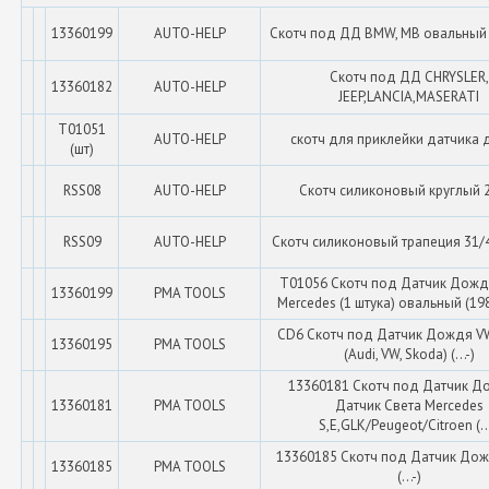
13360199
AUTO-HELP
Скотч под ДД BMW, MB овальный
Скотч под ДД CHRYSLER,
13360182
AUTO-HELP
JEEP,LANCIA,MASERATI
T01051
AUTO-HELP
скотч для приклейки датчика
(шт)
RSS08
AUTO-HELP
Скотч силиконовый круглый 
RSS09
AUTO-HELP
Скотч силиконовый трапеция 31/
T01056 Скотч под Датчик Дожд
13360199
PMA TOOLS
Mercedes (1 штука) овальный (19
CD6 Скотч под Датчик Дождя V
13360195
PMA TOOLS
(Audi, VW, Skoda) (...-)
13360181 Скотч под Датчик Д
13360181
PMA TOOLS
Датчик Света Mercedes
S,E,GLK/Peugeot/Citroen (...
13360185 Скотч под Датчик До
13360185
PMA TOOLS
(...-)