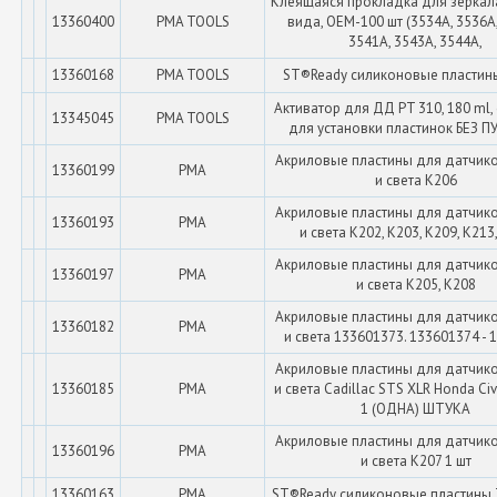
Клеящаяся прокладка для зеркал
13360400
PMA TOOLS
вида, OEM-100 шт (3534A, 3536A,
3541A, 3543A, 3544A,
13360168
PMA TOOLS
ST®Ready силиконовые пластины
Активатор для ДД PT 310, 180 ml,
13345045
PMA TOOLS
для установки пластинок БЕЗ 
Акриловые пластины для датчик
13360199
PMA
и света K206
Акриловые пластины для датчик
13360193
PMA
и света K202, K203, K209, K213
Акриловые пластины для датчик
13360197
PMA
и света K205, K208
Акриловые пластины для датчик
13360182
PMA
и света 133601373. 133601374 -
Акриловые пластины для датчик
13360185
PMA
и света Cadillac STS XLR Honda Civ
1 (ОДНА) ШТУКА
Акриловые пластины для датчик
13360196
PMA
и света K207 1 шт
13360163
PMA
ST®Ready силиконовые пластины 