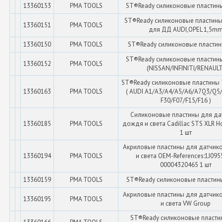
13360153
PMA TOOLS
ST®Ready силиконовые пластин
ST®Ready силиконовые пластины 
13360151
PMA TOOLS
для ДД AUDI,OPEL 1,5m
13360150
PMA TOOLS
ST®Ready силиконовые пластин
ST®Ready силиконовые пластин
13360152
PMA TOOLS
(NISSAN/INFINITI/RENAULT
ST®Ready силиконовые пластины 
13360163
PMA TOOLS
( AUDI A1/A3/A4/A5/A6/A7Q3/Q
F30/F07/F15/F16 )
Силиконовые пластины для да
13360185
PMA TOOLS
дождя и света Cadillac STS XLR Ho
1 шт
Акриловые пластины для датчик
13360194
PMA TOOLS
и света OEM-References:1J095
00004320465 1 шт
13360159
PMA TOOLS
ST®Ready силиконовые пластины
Акриловые пластины для датчик
13360195
PMA TOOLS
и света VW Group
ST®Ready силиконовые пласти