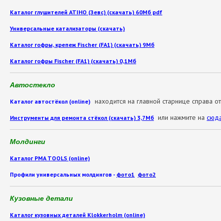
Каталог глушителей ATIHO (Зевс) (скачать) 60Мб pdf
Универсальные катализаторы (скачать)
Каталог гофры, крепеж Fischer (FA1) (скачать) 9Мб
Каталог гофры Fischer (FA1) (скачать) 0,1Мб
Автостекло
находится на главной старнице справа от
Каталог автостёкол (online)
или нажмите на
сюд
Инструменты для ремонта стёкол (скачать) 3,7Мб
Молдинги
Каталог PMA TOOLS (online)
Профили универсальных молдингов -
фото1
фото2
Кузовные детали
Каталог кузовных деталей Klokkerholm (online)