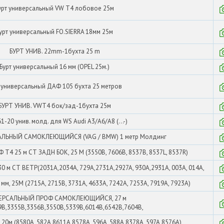
урт универсальный VW T4 лобовое 25м
урт универсальный FO.SIERRA 18мм 25м
БУРТ УНИВ. 22mm-1бухта 25 m
Бурт универсальный 16 мм (OPEL 25м.)
 универсальный ДАФ 105 бухта 25 метров
БУРТ УНИВ. VWТ4 бок/зад-1бухта 25м
-20 унив. молд. для WS Audi A3/A6/A8 (...-)
АЛЬНЫЙ САМОКЛЕЮЩИЙСЯ (VAG / BMW) 1 метр Молдинг
4 25 м СТ ЗАДН БОК, 25 М (3550B, 7606B, 8537B, 8537L, 8537R)
м СТ ВЕТР(2031A,2034A, 729A,2731A,2927A, 930A,2931A, 003A, 014A,
 25М (2715A, 2715B, 3731A, 4633A, 7242A, 7253A, 7919A, 7923A)
ЕРСАЛЬНЫЙ ПРОФ САМОКЛЕЮЩИЙСЯ, 27 м
9B,3355B,3356B,3550B,5339B,6014B,6542B,7604B,
 (8580A, 582A,8611A,8578A, 596A, 588A,8378A, 597A,8576A)