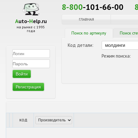
8-800
-101-66-00
ГЛАВНАЯ
A
uto-
H
elp.ru
на рынке с 1995
года
Поиск по артикулу
Поиск ст
Код детали:
Режим поиска:
Регистрация
КОД