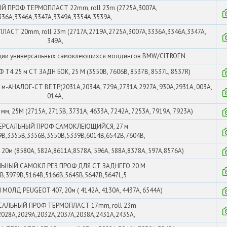
 ПРОФ ТЕРМОПЛАСТ 22mm, roll 23m (2725A,3007A,
336A,3346A,3347A,3349A,3354A,3539A,
СТ 20mm, roll 23m (2717A,2719A,2725A,3007A,3336A,3346A,3347A,
349A,
ации универсальных самоклеющихся молдингов BMW/CITROEN
4 25 м СТ ЗАДН БОК, 25 М (3550B, 7606B, 8537B, 8537L, 8537R)
-АНАЛОГ-СТ ВЕТР(2031A,2034A, 729A,2731A,2927A, 930A,2931A, 003A,
014A,
 25М (2715A, 2715B, 3731A, 4633A, 7242A, 7253A, 7919A, 7923A)
ЕРСАЛЬНЫЙ ПРОФ САМОКЛЕЮЩИЙСЯ, 27 м
9B,3355B,3356B,3550B,5339B,6014B,6542B,7604B,
 (8580A, 582A,8611A,8578A, 596A, 588A,8378A, 597A,8576A)
ЬНЫЙ САМОКЛ РЕЗ ПРОФ ДЛЯ СТ ЗАДНЕГО 20 М
6B,3979B,5164B,5166B,5645B,5647B,5647L,5
ОЛД PEUGEOT 407, 20м ( 4142A, 4130A, 4437A, 6544A)
САЛЬНЫЙ ПРОФ ТЕРМОПЛАСТ 17mm, roll 23m
2028A,2029A,2032A,2037A,2038A,2431A,2435A,