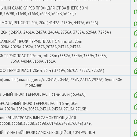
ЬНЫЙ САМОКЛ РЕЗ ПРОФ ДЛЯ СТ ЗАДНЕГО 30 М
6B,3979B,5164B,5166B,5645B,5647B,5647L,5
ОЛД PEUGEOT 407, 20м ( 4142A, 4130A, 4437A, 6544A)
( 2459A, 2461A, 2457A, 2464A, 2736A, 3752A, 6294A, 7273A )
САЛЬНЫЙ ПРОФ ТЕРМОПЛАСТ 17mm, roll 23m
2028A,2029A,2032A,2037A,2038A,2431A,2435A,
ТЕРМОПЛАСТ 17mm, roll 23m (3552A,3546A,3539A,3543A,
739A,4404A,5139A,5151A,
 ТЕРМОПЛАСТ 20мм, 23 м ( 3739A, 5670A, 7227A, 7232A )
иль Т4 (аналог для л/с 2031A,2034A, 729A,2731A,2927A) бухта 30м
Молдинг
ЬНЫЙ ПРОФ ТЕРМОПЛАСТ 31мм, 20 м ( 5342A )
ЕРСАЛЬНЫЙ ПРОФ ТЕРМОПЛАСТ 16 мм, 30м
8A,2029A,2032A,2037A,2431A,2435A,2715A,2715B,
динг УНИВЕРСАЛЬНЫЙ САМОКЛЕЮЩИЙСЯ
3355B,3356B,3550B,5339B,6014B,6542B,7604B) 27 м,
Й ГУБЧАТЫЙ ПРОФ САМОКЛЕЮЩИЙСЯ, 30М РУЛЛОН