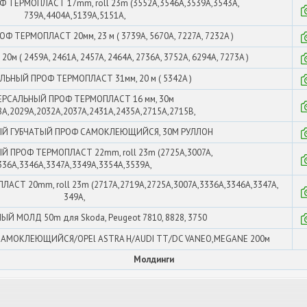
ТЕРМОПЛАСТ 17mm, roll 23m (3552A,3546A,3539A,3543A,
739A,4404A,5139A,5151A,
 ТЕРМОПЛАСТ 20мм, 23 м ( 3739A, 5670A, 7227A, 7232A )
( 2459A, 2461A, 2457A, 2464A, 2736A, 3752A, 6294A, 7273A )
ЬНЫЙ ПРОФ ТЕРМОПЛАСТ 31мм, 20 м ( 5342A )
ЕРСАЛЬНЫЙ ПРОФ ТЕРМОПЛАСТ 16 мм, 30м
8A,2029A,2032A,2037A,2431A,2435A,2715A,2715B,
Й ГУБЧАТЫЙ ПРОФ САМОКЛЕЮЩИЙСЯ, 30М РУЛЛОН
 ПРОФ ТЕРМОПЛАСТ 22mm, roll 23m (2725A,3007A,
336A,3346A,3347A,3349A,3354A,3539A,
СТ 20mm, roll 23m (2717A,2719A,2725A,3007A,3336A,3346A,3347A,
349A,
Й МОЛД 50m для Skoda, Peugeot 7810, 8828, 3750
АМОКЛЕЮЩИЙСЯ/OPEl ASTRA H/AUDI TT/DC VANEO,MEGANE 200м
Молдинги