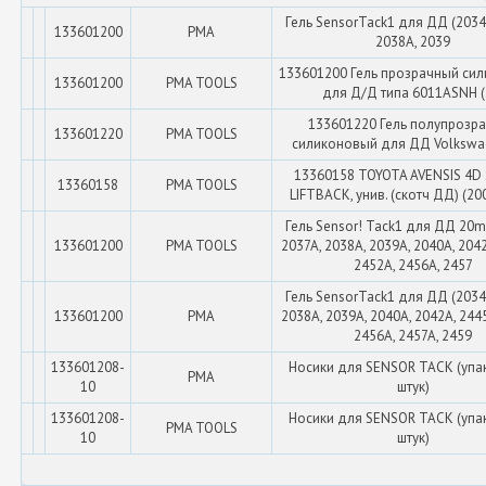
Гель SensorTack1 для ДД (2034
133601200
PMA
2038A, 2039
133601200 Гель прозрачный си
133601200
PMA TOOLS
для Д/Д типа 6011ASNH (..
133601220 Гель полупрозр
133601220
PMA TOOLS
силиконовый для ДД Volkswage
13360158 TOYOTA AVENSIS 4D 
13360158
PMA TOOLS
LIFTBACK, унив. (скотч ДД) (20
Гель Sensor! Tack1 для ДД 20m
133601200
PMA TOOLS
2037A, 2038A, 2039A, 2040A, 204
2452A, 2456A, 2457
Гель SensorTack1 для ДД (2034
133601200
PMA
2038A, 2039A, 2040A, 2042A, 244
2456A, 2457A, 2459
133601208-
Носики для SENSOR TACK (упа
PMA
10
штук)
133601208-
Носики для SENSOR TACK (упа
PMA TOOLS
10
штук)