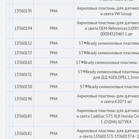
Акриловые пластины для датчик
13360195
PMA
и света VW Group
Акриловые пластины для датчик
13360194
PMA
и света OEM-References:1J095
00004320465 1 шт
13360152
PMA
ST®Ready силиконовые пластин
13360153
PMA
ST®Ready силиконовые пластин
13360163
PMA
ST®Ready силиконовые пластины 
ST®Ready силиконовые пластины 
13360151
PMA
для ДД AUDI,OPEL 1,5m
13360150
PMA
ST®Ready силиконовые пластин
Акриловые пластины для датчик
13360196
PMA
и света K207 1 шт
Акриловые пластины для датчик
13360185
PMA
и света Cadillac STS XLR Honda Civ
1 (ОДНА) ШТУКА
Акриловые пластины для датчик
13360182
PMA
и света 133601373. 133601374 -