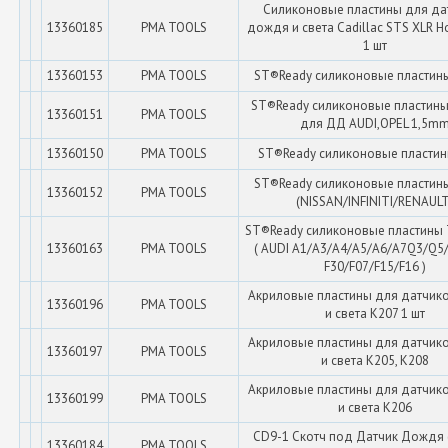
Силиконовые пластины для да
13360185
PMA TOOLS
дождя и света Cadillac STS XLR Ho
1 шт
13360153
PMA TOOLS
ST®Ready силиконовые пластин
ST®Ready силиконовые пластины 
13360151
PMA TOOLS
для ДД AUDI,OPEL 1,5m
13360150
PMA TOOLS
ST®Ready силиконовые пластин
ST®Ready силиконовые пластин
13360152
PMA TOOLS
(NISSAN/INFINITI/RENAULT
ST®Ready силиконовые пластины 
13360163
PMA TOOLS
( AUDI A1/A3/A4/A5/A6/A7Q3/Q
F30/F07/F15/F16 )
Акриловые пластины для датчик
13360196
PMA TOOLS
и света K207 1 шт
Акриловые пластины для датчик
13360197
PMA TOOLS
и света K205, K208
Акриловые пластины для датчик
13360199
PMA TOOLS
и света K206
CD9-1 Скотч под Датчик Дождя (
13360184
PMA TOOLS