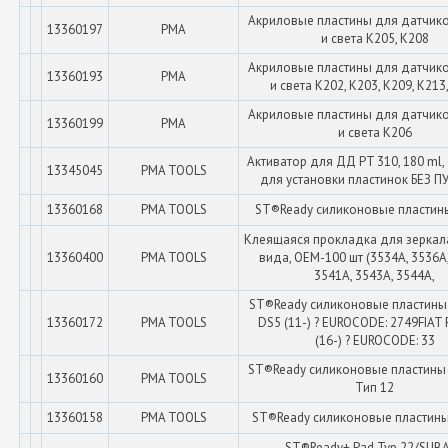
Акриловые пластины для датчик
13360197
PMA
и света K205, K208
Акриловые пластины для датчик
13360193
PMA
и света K202, K203, K209, K213
Акриловые пластины для датчик
13360199
PMA
и света K206
Активатор для ДД PT 310, 180 ml,
13345045
PMA TOOLS
для установки пластинок БЕЗ 
13360168
PMA TOOLS
ST®Ready силиконовые пластины
Клеящаяся прокладка для зеркал
13360400
PMA TOOLS
вида, OEM-100 шт (3534A, 3536A,
3541A, 3543A, 3544A,
ST®Ready силиконовые пластины
13360172
PMA TOOLS
DS5 (11-) ? EUROCODE: 2749FIAT 
(16-) ? EUROCODE: 33
ST®Ready силиконовые пластины 
13360160
PMA TOOLS
Тип 12
13360158
PMA TOOLS
ST®Ready силиконовые пластины
ST®Ready+ Pad Typ 22/SUB