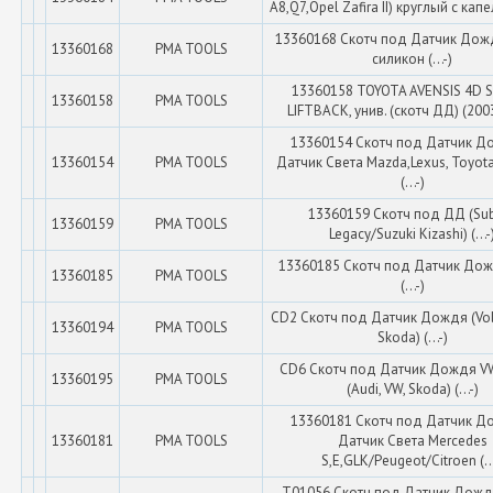
A8,Q7,Opel Zafira II) круглый с капел
13360168 Скотч под Датчик Дожд
13360168
PMA TOOLS
силикон (...-)
13360158 TOYOTA AVENSIS 4D S
13360158
PMA TOOLS
LIFTBACK, унив. (скотч ДД) (200
13360154 Скотч под Датчик Д
13360154
PMA TOOLS
Датчик Света Mazda,Lexus, Toyota
(...-)
13360159 Скотч под ДД (Su
13360159
PMA TOOLS
Legacy/Suzuki Kizashi) (...-
13360185 Скотч под Датчик До
13360185
PMA TOOLS
(...-)
CD2 Скотч под Датчик Дождя (Vo
13360194
PMA TOOLS
Skoda) (...-)
CD6 Скотч под Датчик Дождя V
13360195
PMA TOOLS
(Audi, VW, Skoda) (...-)
13360181 Скотч под Датчик Д
13360181
PMA TOOLS
Датчик Света Mercedes
S,E,GLK/Peugeot/Citroen (...
T01056 Скотч под Датчик Дожд