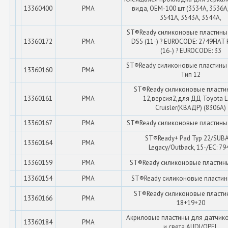
13360400
PMA
вида, OEM-100 шт (3534A, 3536A,
3541A, 3543A, 3544A,
ST®Ready силиконовые пластины
13360172
PMA
DS5 (11-) ? EUROCODE: 2749FIAT 
(16-) ? EUROCODE: 33
ST®Ready силиконовые пластины 
13360160
PMA
Тип 12
ST®Ready силиконовые пласти
13360161
PMA
12,версия2,для ДД Toyota 
Сruisler(КВАДР) (8306A)
13360167
PMA
ST®Ready силиконовые пластины 
ST®Ready+ Pad Typ 22/SUB
13360164
PMA
Legacy/Outback, 15-/EC: 79
13360159
PMA
ST®Ready силиконовые пластины
13360154
PMA
ST®Ready силиконовые пластин
ST®Ready силиконовые пласти
13360166
PMA
18+19+20
Акриловые пластины для датчик
13360184
PMA
и света AUDI/OPEL