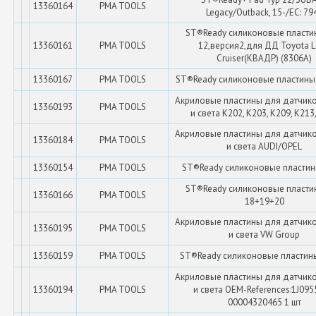
13360164
PMA TOOLS
Legacy/Outback, 15-/EC: 79
ST®Ready силиконовые пласти
13360161
PMA TOOLS
12,версия2,для ДД Toyota 
Сruiser(КВАДР) (8306A)
13360167
PMA TOOLS
ST®Ready силиконовые пластины 
Акриловые пластины для датчик
13360193
PMA TOOLS
и света K202, K203, K209, K213
Акриловые пластины для датчик
13360184
PMA TOOLS
и света AUDI/OPEL
13360154
PMA TOOLS
ST®Ready силиконовые пластин
ST®Ready силиконовые пласти
13360166
PMA TOOLS
18+19+20
Акриловые пластины для датчик
13360195
PMA TOOLS
и света VW Group
13360159
PMA TOOLS
ST®Ready силиконовые пластины
Акриловые пластины для датчик
13360194
PMA TOOLS
и света OEM-References:1J095
00004320465 1 шт