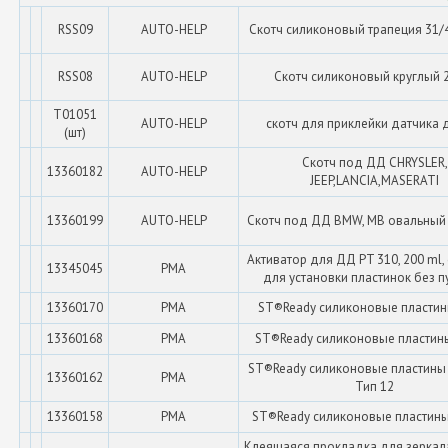
RSS09
AUTO-HELP
Скотч силиконовый трапеция 31/
RSS08
AUTO-HELP
Скотч силиконовый круглый 
T01051
AUTO-HELP
скотч для приклейки датчика
(шт)
Скотч под ДД CHRYSLER,
13360182
AUTO-HELP
JEEP,LANCIA,MASERATI
13360199
AUTO-HELP
Скотч под ДД BMW, MB овальный
Активатор для ДД PT 310, 200 ml,
13345045
PMA
для установки пластинок без 
13360170
PMA
ST®Ready силиконовые пластин
13360168
PMA
ST®Ready силиконовые пластины
ST®Ready силиконовые пластины 
13360162
PMA
Тип 12
13360158
PMA
ST®Ready силиконовые пластины
Клеящаяся прокладка для зеркал