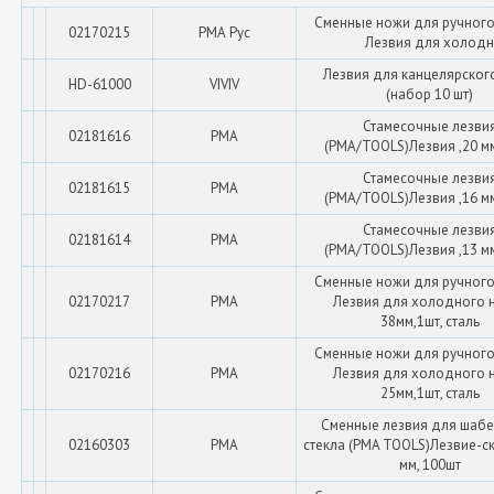
Сменные ножи для ручного
02170215
РМА Рус
Лезвия для холодн
Лезвия для канцелярског
HD-61000
VIVIV
(набор 10 шт)
Стамесочные лезви
02181616
PMA
(PMA/TOOLS)Лезвия ,20 мм
Стамесочные лезви
02181615
PMA
(PMA/TOOLS)Лезвия ,16 мм
Стамесочные лезви
02181614
PMA
(PMA/TOOLS)Лезвия ,13 мм
Сменные ножи для ручного
02170217
PMA
Лезвия для холодного 
38мм,1шт, сталь
Сменные ножи для ручного
02170216
PMA
Лезвия для холодного 
25мм,1шт, сталь
Сменные лезвия для шабе
02160303
PMA
стекла (PMA TOOLS)Лезвие-ск
мм, 100шт