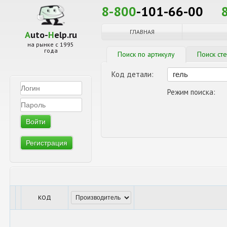
8-800
-101-66-00
ГЛАВНАЯ
A
uto-
H
elp.ru
на рынке с 1995
года
Поиск по артикулу
Поиск ст
Код детали:
Режим поиска:
Регистрация
КОД