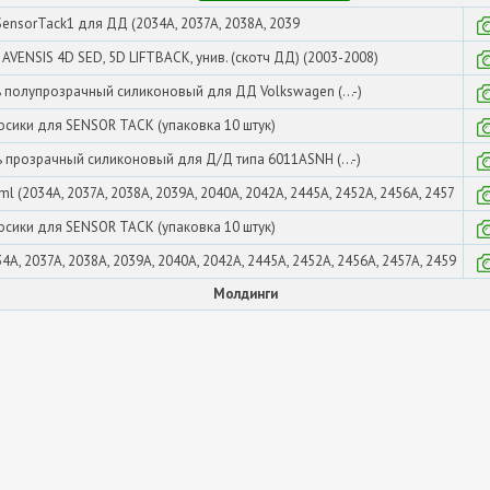
SensorTack1 для ДД (2034A, 2037A, 2038A, 2039
VENSIS 4D SED, 5D LIFTBACK, унив. (скотч ДД) (2003-2008)
 полупрозрачный силиконовый для ДД Volkswagen (...-)
осики для SENSOR TACK (упаковка 10 штук)
 прозрачный силиконовый для Д/Д типа 6011ASNH (...-)
l (2034A, 2037A, 2038A, 2039A, 2040A, 2042A, 2445A, 2452A, 2456A, 2457
осики для SENSOR TACK (упаковка 10 штук)
A, 2037A, 2038A, 2039A, 2040A, 2042A, 2445A, 2452A, 2456A, 2457A, 2459
Молдинги